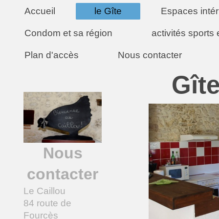
Accueil
le Gîte
Espaces intér
Condom et sa région
activités sports e
Plan d'accès
Nous contacter
Gît
Nous
contacter
Le Caillou
84 route de
Fourcès