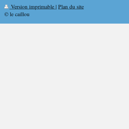
Version imprimable
|
Plan du site
© le caillou